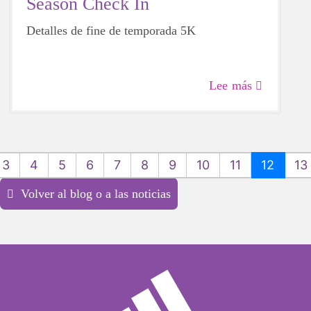
Season Check In
Detalles de fine de temporada 5K
Lee más
3
4
5
6
7
8
9
10
11
12
13
Volver al blog o a las noticias